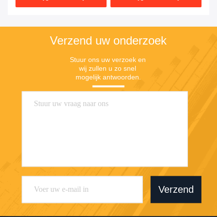
Verzend uw onderzoek
Stuur ons uw verzoek en 
wij zullen u zo snel 
mogelijk antwoorden.
Verzend