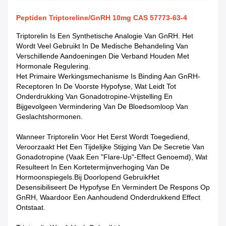
Peptiden Triptoreline/GnRH 10mg CAS 57773-63-4
Triptorelin Is Een Synthetische Analogie Van GnRH. Het
Wordt Veel Gebruikt In De Medische Behandeling Van
Verschillende Aandoeningen Die Verband Houden Met
Hormonale Regulering.
Het Primaire Werkingsmechanisme Is Binding Aan GnRH-
Receptoren In De Voorste Hypofyse, Wat Leidt Tot
Onderdrukking Van Gonadotropine-Vrijstelling En
Bijgevolgeen Vermindering Van De Bloedsomloop Van
Geslachtshormonen.
Wanneer Triptorelin Voor Het Eerst Wordt Toegediend,
Veroorzaakt Het Een Tijdelijke Stijging Van De Secretie Van
Gonadotropine (vaak Een "flare-Up"-Effect Genoemd), Wat
Resulteert In Een Kortetermijnverhoging Van De
Hormoonspiegels.bij Doorlopend GebruikHet
Desensibiliseert De Hypofyse En Vermindert De Respons Op
GnRH, Waardoor Een Aanhoudend Onderdrukkend Effect
Ontstaat.