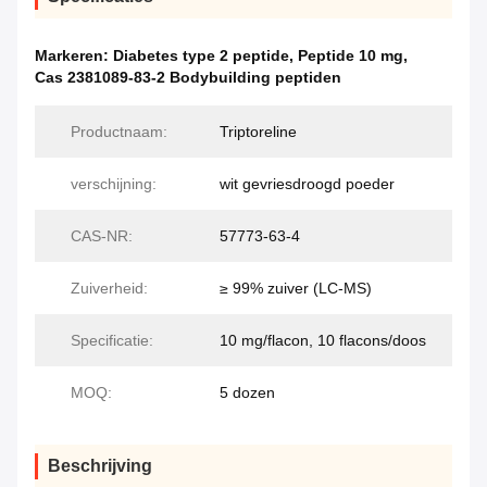
Markeren:
Diabetes type 2 peptide
,
Peptide 10 mg
,
Cas 2381089-83-2 Bodybuilding peptiden
Productnaam:
Triptoreline
verschijning:
wit gevriesdroogd poeder
CAS-NR:
57773-63-4
Zuiverheid:
≥ 99% zuiver (LC-MS)
Specificatie:
10 mg/flacon, 10 flacons/doos
MOQ:
5 dozen
Beschrijving