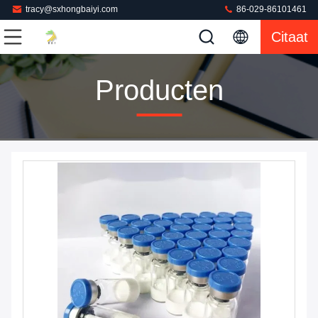
tracy@sxhongbaiyi.com
86-029-86101461
Citaat
Producten