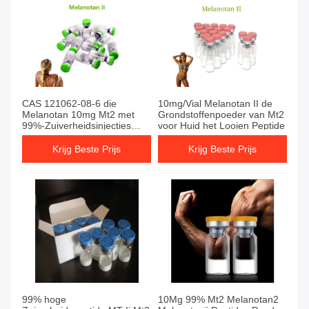
CAS 121062-08-6 die
10mg/Vial Melanotan II de
Melanotan 10mg Mt2 met
Grondstoffenpoeder van Mt2
99%-Zuiverheidsinjecties
voor Huid het Looien Peptide
looien
Krijg Beste Prijs
Krijg Beste Prijs
99% hoge
10Mg 99% Mt2 Melanotan2