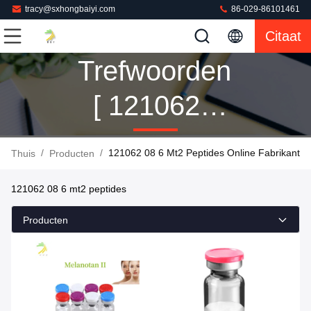
tracy@sxhongbaiyi.com
86-029-86101461
Citaat
Trefwoorden
[ 121062
08 6 Mt2
/
/
121062 08 6 Mt2 Peptides Online Fabrikant
Thuis
Producten
Peptides ]
121062 08 6 mt2 peptides
Wedstrijd
Producten
24
Producten