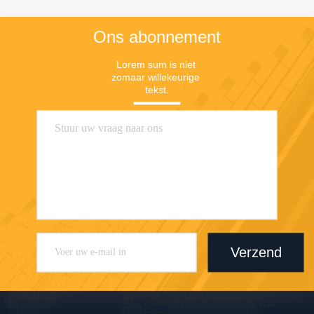
Ons abonnement
Lorem sum is niet 
zomaar willekeurige 
tekst.
Verzend