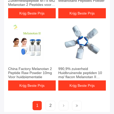
Zuiverheidspeptide MT-Ii Mt2
Melanotanii Peptides Poeder
Melanotan 2 Peptides voor
Huid het Looien
Krijg Beste Prijs
Krijg Beste Prijs
China Factory Melanotan 2
990,9% zuiverheid
Peptide Raw Powder 10mg
Huidbruinende peptiden 10
Voor huidpigmentatie
mg/ flacon Melanotan II
Melanotan 2 Mt2
Krijg Beste Prijs
Krijg Beste Prijs
1
2