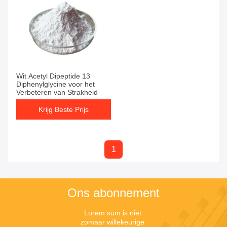
Wit Acetyl Dipeptide 13
Diphenylglycine voor het
Verbeteren van Strakheid
Krijg Beste Prijs
1
Ons abonnement
Lorem sum is niet 
zomaar willekeurige 