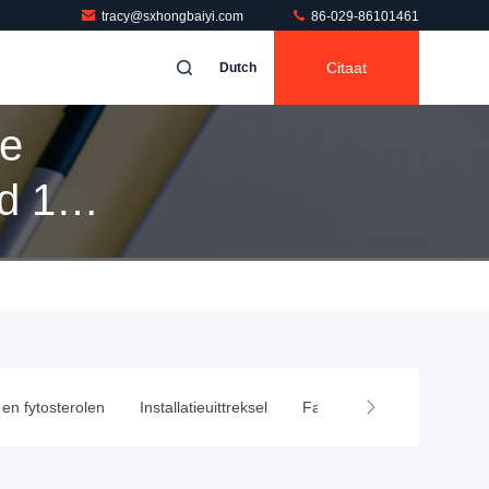
tracy@sxhongbaiyi.com
86-029-86101461
Citaat
Dutch
de
d 1
en fytosterolen
Installatieuittreksel
Farmaceutische Vulstoffen