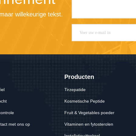
maar willekeurige tekst.
Producten
iel
Tirzepatide
ocht
Kosmetische Peptide
controle
Fruit & Vegetables poeder
act met ons op
Vitaminen en fytosterolen
Installatieuittreksel