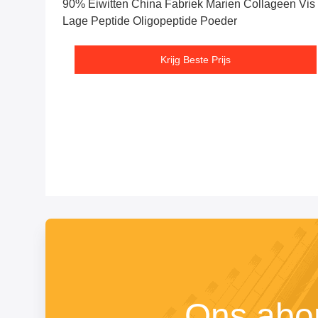
90% Eiwitten China Fabriek Marien Collageen Vis
Lage Peptide Oligopeptide Poeder
Krijg Beste Prijs
Ons abo