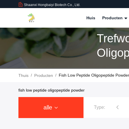
Shaanxi Hongbaiyi Biotech Co., Ltd.
Huis
Producten
Trefw
Oligop
Produ
/
/
Fish Low Peptide Oligopeptide Powder
Thuis
Producten
fish low peptide oligopeptide powder
alle
Type:
Tirzepatide