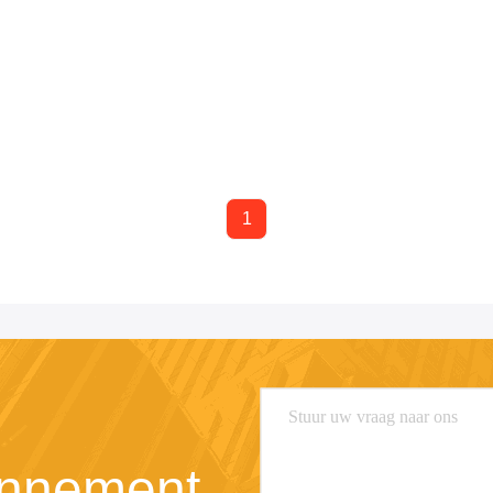
1
nnement