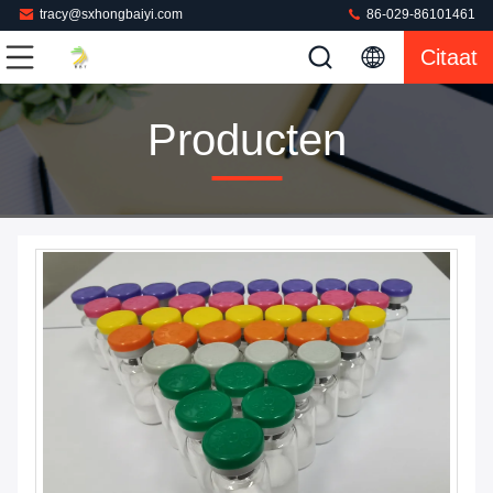
tracy@sxhongbaiyi.com
86-029-86101461
Citaat
Producten