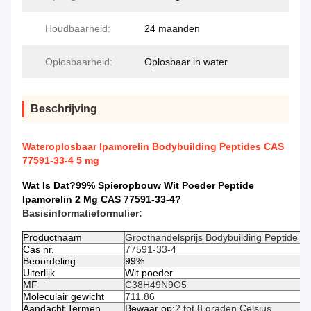
Houdbaarheid:
24 maanden
Oplosbaarheid:
Oplosbaar in water
Beschrijving
Wateroplosbaar Ipamorelin Bodybuilding Peptides CAS
77591-33-4 5 mg
Wat Is Dat?
99% Spieropbouw Wit Poeder Peptide
Ipamorelin 2 Mg CAS 77591-33-4
?
Basisinformatieformulier:
Productnaam
Groothandelsprijs Bodybuilding Peptide 
Cas nr.
77591-33-4
Beoordeling
99%
Uiterlijk
Wit poeder
MF
C38H49N9O5
Moleculair gewicht
711.86
Aandacht Termen
Bewaar op:
2 tot 8 graden Celsius