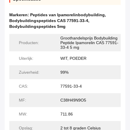
Markeren:
Peptides van Ipamorelinbodybuilding
,
Bodybuildingspeptides CAS 77591-33-4
,
Bodybuildingspeptides 5mg
Groothandelsprijs Bodybuilding
Producten:
Peptide Ipamorelin CAS 77591-
33-4 5 mg
Uiterlijk:
WIT, POEDER
Zuiverheid:
99%
CAS:
77591-33-4
MF:
C38H49N9O5
MW:
711.86
Opslag:
2 tot 8 graden Celsius