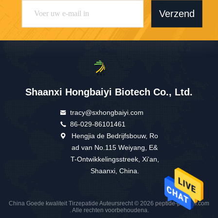
Verzend
Shaanxi Hongbaiyi Biotech Co., Ltd.
tracy@sxhongbaiyi.com
86-029-86101461
Hengjia de Bedrijfsbouw, Ro
ad van No.115 Weiyang, E&
T-Ontwikkelingsstreek, Xi'an,
Shaanxi, China.
China Goede kwaliteit Tirzepatide Auteursrecht © 2026 peptide-powder.com
. Alle rechten voorbehoudena.