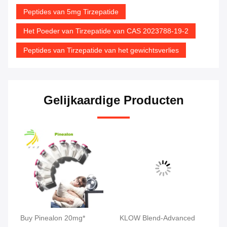
Peptides van 5mg Tirzepatide
Het Poeder van Tirzepatide van CAS 2023788-19-2
Peptides van Tirzepatide van het gewichtsverlies
Gelijkaardige Producten
tic
Buy Pinealon 20mg*
KLOW Blend-Advanced
MW