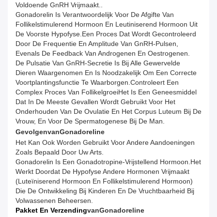
Voldoende GnRH Vrijmaakt..
Gonadorelin Is Verantwoordelijk Voor De Afgifte Van
Follikelstimulerend Hormoon En Leutiniserend Hormoon Uit
De Voorste Hypofyse.een Proces Dat Wordt Gecontroleerd
Door De Frequentie En Amplitude Van GnRH-Pulsen,
Evenals De Feedback Van Androgenen En Oestrogenen.
De Pulsatie Van GnRH-Secretie Is Bij Alle Gewervelde
Dieren Waargenomen En Is Noodzakelijk Om Een Correcte
Voortplantingsfunctie Te Waarborgen.controleert Een
Complex Proces Van FollikelgroeiHet Is Een Geneesmiddel
Dat In De Meeste Gevallen Wordt Gebruikt Voor Het
Onderhouden Van De Ovulatie En Het Corpus Luteum Bij De
Vrouw, En Voor De Spermatogenese Bij De Man.
Gevolgen
Van
Gonadoreline
Het Kan Ook Worden Gebruikt Voor Andere Aandoeningen
Zoals Bepaald Door Uw Arts.
Gonadorelin Is Een Gonadotropine-Vrijstellend Hormoon.Het
Werkt Doordat De Hypofyse Andere Hormonen Vrijmaakt
(luteïniserend Hormoon En Follikelstimulerend Hormoon)
Die De Ontwikkeling Bij Kinderen En De Vruchtbaarheid Bij
Volwassenen Beheersen.
Pakket En Verzending
Van
Gonadoreline