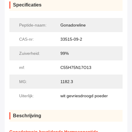
Specificaties
Peptide-naam:
Gonadoreline
CAS-nr:
33515-09-2
Zuiverheid:
99%
mf:
C55H75N17O13
MG:
1182.3
Uiterlijk:
wit gevriesdroogd poeder
Beschrijving
Gonadotropin-bevrijdende Hormoonpeptide