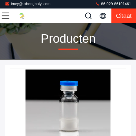
tracy@sxhongbaiyi.com
86-029-86101461
Citaat
Producten