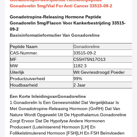
Gonadorelin 5mg/Vial For Anti Cancer 33515-09-2
Gonadotropine-Releasing Hormone Peptide
Gonadorelin 5mg/flacon Voor Kankerbestrijding 33515-
09-2
Basisinformatieformulier Van
Gonadoreline
Peptide
Naam
Gonadoreline
CAS-Nummer.
33515-09-2
MF
C55H75N17O13
MW
1182.3
Uiterlijk
Wit Gevriesdroogd Poeder
Productzuiverheid
99%
Houdbaarheid
2 Jaar
Een Korte Inleiding
Van
Gonadoreline
1.Gonadorelin Is Een Geneesmiddel Dat Vergelijkbaar Is
Met Gonadotropine-Releasing Hormoon (GnRH) Dat Van
Nature Wordt Opgewekt Uit De Hypothalamus.Gonadoreline
Zorgt Ervoor Dat De Hypofyse Andere Hormonen
Produceert (luteïniserend Hormoon [LH] En
Follikelstimulerend Hormoon [FSH]LH En FSH Beïnvloeden