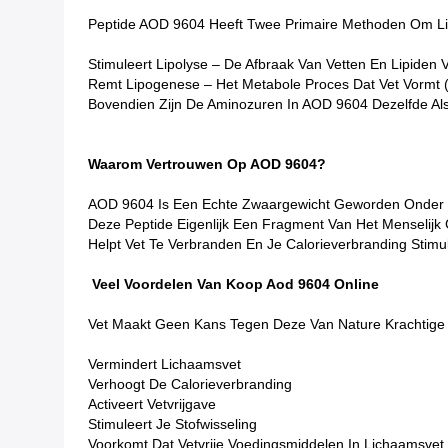
Peptide AOD 9604 Heeft Twee Primaire Methoden Om Li
Stimuleert Lipolyse – De Afbraak Van Vetten En Lipiden V
Remt Lipogenese – Het Metabole Proces Dat Vet Vormt (ze
Bovendien Zijn De Aminozuren In AOD 9604 Dezelfde Als
Waarom Vertrouwen Op AOD 9604?
AOD 9604 Is Een Echte Zwaargewicht Geworden Onder Me
Deze Peptide Eigenlijk Een Fragment Van Het Menselijk 
Helpt Vet Te Verbranden En Je Calorieverbranding Stimu
Veel Voordelen Van Koop Aod 9604 Online
Vet Maakt Geen Kans Tegen Deze Van Nature Krachtige 
Vermindert Lichaamsvet
Verhoogt De Calorieverbranding
Activeert Vetvrijgave
Stimuleert Je Stofwisseling
Voorkomt Dat Vetvrije Voedingsmiddelen In Lichaamsvet