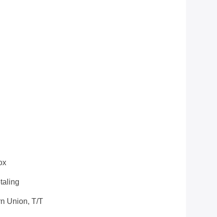
ox
taling
n Union, T/T