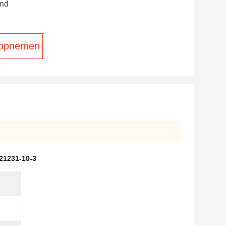
nd
 opnemen
21231-10-3