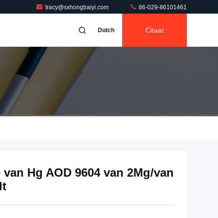
tracy@sxhongbaiyi.com
86-029-86101461
Citaat
Dutch
e van Hg AOD 9604 van 2Mg/van
dt