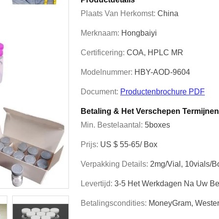
Plaats Van Herkomst:
China
Merknaam:
Hongbaiyi
Certificering:
COA, HPLC MR
Modelnummer:
HBY-AOD-9604
Document:
Productenbrochure PDF
Betaling & Het Verschepen Termijnen
Min. Bestelaantal:
5boxes
Prijs:
US $ 55-65/ Box
Verpakking Details:
2mg/vial, 10vials/b
Levertijd:
3-5 Het Werkdagen Na Uw Be
Betalingscondities:
MoneyGram, Wester