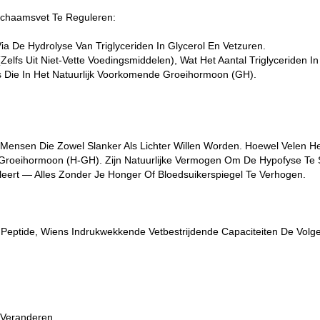
chaamsvet Te Reguleren:
ia De Hydrolyse Van Triglyceriden In Glycerol En Vetzuren.
lfs Uit Niet-Vette Voedingsmiddelen), Wat Het Aantal Triglyceriden I
 Die In Het Natuurlijk Voorkomende Groeihormoon (GH).
nsen Die Zowel Slanker Als Lichter Willen Worden. Hoewel Velen He
Groeihormoon (H-GH). Zijn Natuurlijke Vermogen Om De Hypofyse Te Sti
leert — Alles Zonder Je Honger Of Bloedsuikerspiegel Te Verhogen.
Peptide, Wiens Indrukwekkende Vetbestrijdende Capaciteiten De Volg
 Veranderen