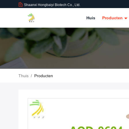
Shaanxi Hongbaiyi Biotech Co., Ltd.
Huis
Producten
Thuis
/
Producten