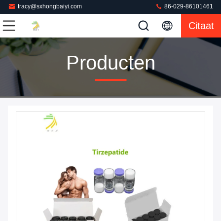
tracy@sxhongbaiyi.com
86-029-86101461
Citaat
Producten