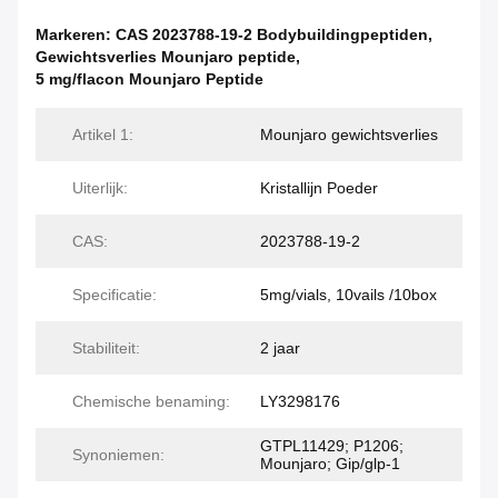
Markeren:
CAS 2023788-19-2 Bodybuildingpeptiden
,
Gewichtsverlies Mounjaro peptide
,
5 mg/flacon Mounjaro Peptide
Artikel 1:
Mounjaro gewichtsverlies
Uiterlijk:
Kristallijn Poeder
CAS:
2023788-19-2
Specificatie:
5mg/vials, 10vails /10box
Stabiliteit:
2 jaar
Chemische benaming:
LY3298176
GTPL11429; P1206;
Synoniemen:
Mounjaro; Gip/glp-1