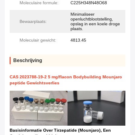
Moleculaire formule:
C225H348N48O68
Minimaliseer
openluchtblootstelling,
Bewaarplaats:
opslag in een koele droge
plaats.
Moleculair gewicht:
4813.45
Beschrijving
CAS 2023788-19-2 5 mg/flacon Bodybuilding Mounjaro
peptide Gewichtsverlies
Basisinformatie Over Tirzepatide (Mounjaro), Een