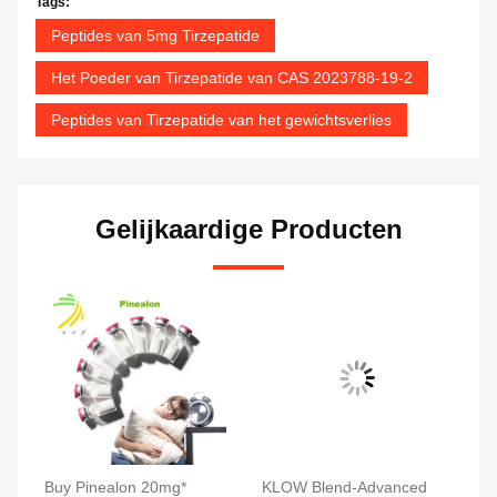
Tags:
Peptides van 5mg Tirzepatide
Het Poeder van Tirzepatide van CAS 2023788-19-2
Peptides van Tirzepatide van het gewichtsverlies
Gelijkaardige Producten
tic
Buy Pinealon 20mg*
KLOW Blend-Advanced
MW