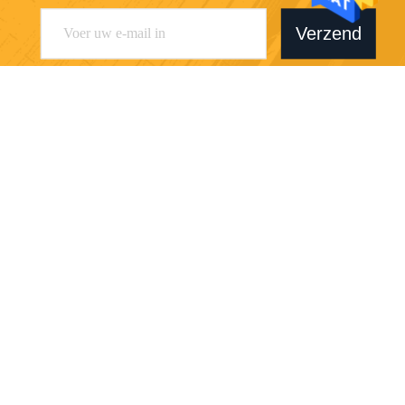
Verzend
Shaanxi Hongbaiyi Biotech Co., Ltd.
tracy@sxhongbaiyi.com
86-029-86101461
Hengjia de Bedrijfsbouw, Ro
ad van No.115 Weiyang, E&
T-Ontwikkelingsstreek, Xi'an,
Shaanxi, China.
China Goede kwaliteit Tirzepatide Auteursrecht © 2026 peptide-powder.com
. Alle rechten voorbehoudena.