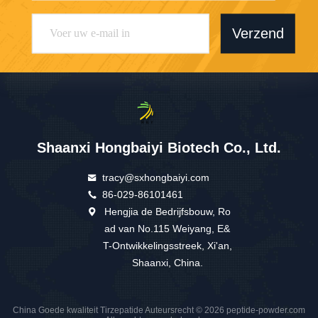
Verzend
Shaanxi Hongbaiyi Biotech Co., Ltd.
tracy@sxhongbaiyi.com
86-029-86101461
Hengjia de Bedrijfsbouw, Ro
ad van No.115 Weiyang, E&
T-Ontwikkelingsstreek, Xi'an,
Shaanxi, China.
China Goede kwaliteit Tirzepatide Auteursrecht © 2026 peptide-powder.com