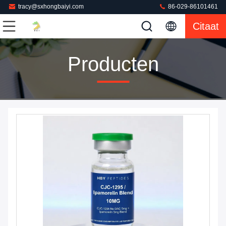
tracy@sxhongbaiyi.com
86-029-86101461
Citaat
Producten