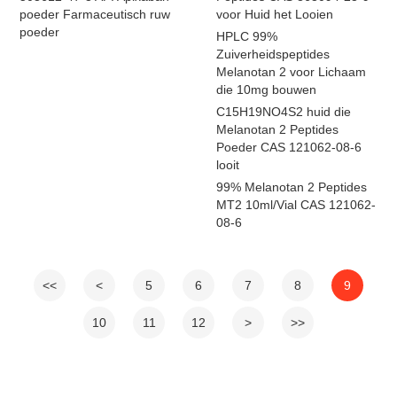
poeder Farmaceutisch ruw
voor Huid het Looien
poeder
HPLC 99%
Zuiverheidspeptides
Melanotan 2 voor Lichaam
die 10mg bouwen
C15H19NO4S2 huid die
Melanotan 2 Peptides
Poeder CAS 121062-08-6
looit
99% Melanotan 2 Peptides
MT2 10ml/Vial CAS 121062-
08-6
<<
<
5
6
7
8
9
10
11
12
>
>>