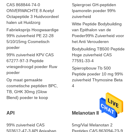
CAS 868844-74-0
Spiergroei GH-peptiden
ONVERWACHTE 8 Acetyl
Ipamorelin poeder 99%
Octapeptide 3 Huidvoordeel
zuiverheid
halen uit Huidzorg
Witte Peptide Bodybuilding
Fabrieksprijs Hoogwaardige
van Epithalon van de
99% zuiverheid PE 22-28
Poeder99% Zuiverheid voor
5/10/15mg Cosmetisch
het Anti Verouderen
poeder
Bodybuilding TB500 Peptide
99% zuiverheid KPV CAS
Hoge zuiverheid CAS
67277-97-3 Peptide
77591-33-4
vriesgedroogd poeder Ruw
Spieropbouw Tb 500
poeder
Peptide poeder 10 mg 99%
Op maat gemaakte
zuiverheid Thymosine Beta
cosmetische peptiden BPC,
4
TB, GHK 30mg (Glow
Blend) poeder te koop
API
Melanotan II
99% zuiverheid CAS
5mg/Vial Melanotan 2
503612-47-3 API Apixaban
Peptides CAS 863094-23-9