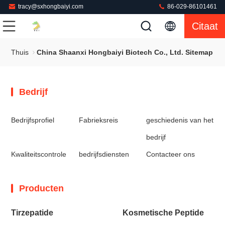
tracy@sxhongbaiyi.com
86-029-86101461
Citaat
Thuis
China Shaanxi Hongbaiyi Biotech Co., Ltd. Sitemap
Bedrijf
Bedrijfsprofiel
Fabrieksreis
geschiedenis van het
bedrijf
Kwaliteitscontrole
bedrijfsdiensten
Contacteer ons
Producten
Tirzepatide
Kosmetische Peptide