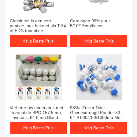
Chonluten is een kort
Cardiogen 99% puur
peptide, ook bekend als T-34
5/10/15mg/flacon
of EDG tripeptide,
samengesteld uit glycine,
glutamine en asparagine.
Krijg Beste Prijs
Krijg Beste Prijs
Verbeter uw onderzoek met
98%+ Zuiver Nad+
Tirzepatide BPC-157 5 mg
Gevriesdroogd Poeder 53-
Thymosin β4 5 mg Blend
84-9 500/750/1000mg Met
voor methodevalidatie en
Veilige Verzending
pathway-interrogatie
Krijg Beste Prijs
Krijg Beste Prijs