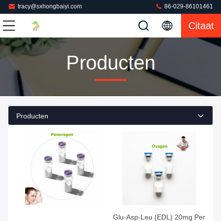
tracy@sxhongbaiyi.com
86-029-86101461
Citaat
Producten
Producten
Glu-Asp-Leu (EDL) 20mg Per