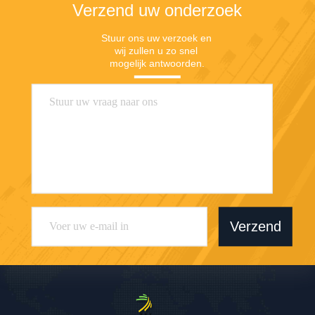
Verzend uw onderzoek
Stuur ons uw verzoek en 
wij zullen u zo snel 
mogelijk antwoorden.
Verzend