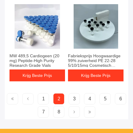
MW 489,5 Cardiogeen (20
Fabrieksprijs Hoogwaardige
mg) Peptide-High Purity
99% zuiverheid PE 22-28
Research Grade Vials
5/10/15mg Cosmetisch
poeder
Krijg Beste Prijs
Krijg Beste Prijs
1
2
3
4
5
6
7
8