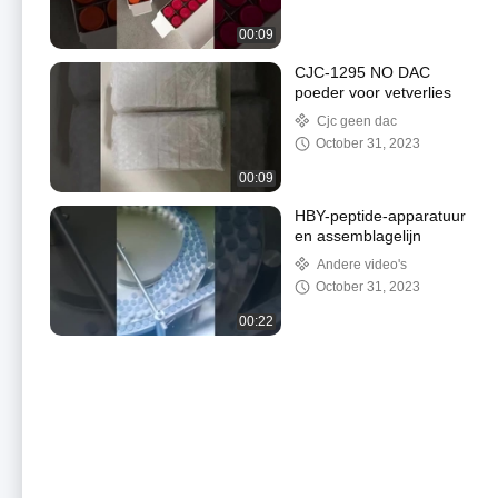
00:09
CJC-1295 NO DAC
poeder voor vetverlies
Cjc geen dac
October 31, 2023
00:09
HBY-peptide-apparatuur
en assemblagelijn
Andere video's
October 31, 2023
00:22