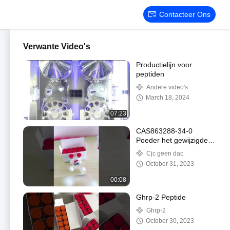
Contacteer Ons
Verwante Video's
Productielijn voor
peptiden
Andere video's
March 18, 2024
07:23
CAS863288-34-0
Poeder het gewijzigde
van Grf 1-29 (cjc-1295
Cjc geen dac
GEEN DAC) voor de
October 31, 2023
Spierbouw
00:08
Ghrp-2 Peptide
Ghrp-2
October 30, 2023