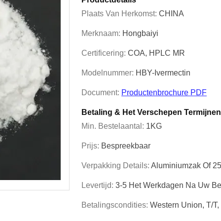
Plaats Van Herkomst:
CHINA
Merknaam:
Hongbaiyi
Certificering:
COA, HPLC MR
Modelnummer:
HBY-Ivermectin
Document:
Productenbrochure PDF
Betaling & Het Verschepen Termijnen
Min. Bestelaantal:
1KG
Prijs:
Bespreekbaar
Verpakking Details:
Aluminiumzak Of 2
Levertijd:
3-5 Het Werkdagen Na Uw Be
Betalingscondities:
Western Union, T/T