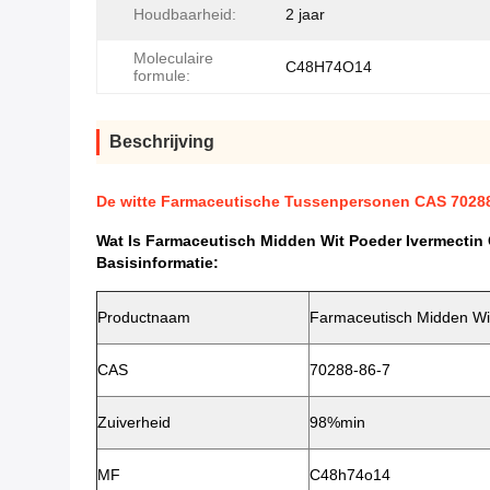
Houdbaarheid:
2 jaar
Moleculaire
C48H74O14
formule:
Beschrijving
De witte Farmaceutische Tussenpersonen CAS 70288
Wat Is Farmaceutisch Midden Wit Poeder Ivermectin
Basisinformatie:
Productnaam
Farmaceutisch Midden Wi
CAS
70288-86-7
Zuiverheid
98%min
MF
C48h74o14