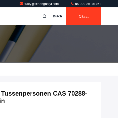
tracy@sxhongbaiyi.com
86-029-86101461
Citaat
Dutch
e Tussenpersonen CAS 70288-
in