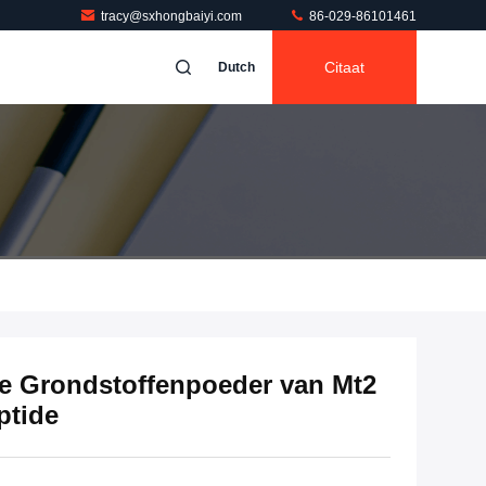
tracy@sxhongbaiyi.com
86-029-86101461
Citaat
Dutch
de Grondstoffenpoeder van Mt2
ptide