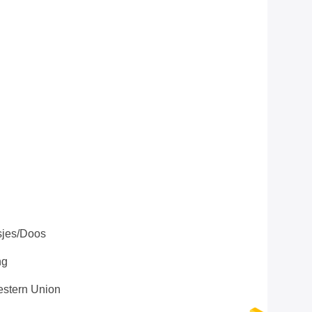
sjes/doos
ng
stern Union