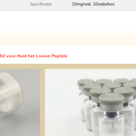
Specificatie:
10mg/vial, 10vials/box
t2 voor Huid het Looien Peptide