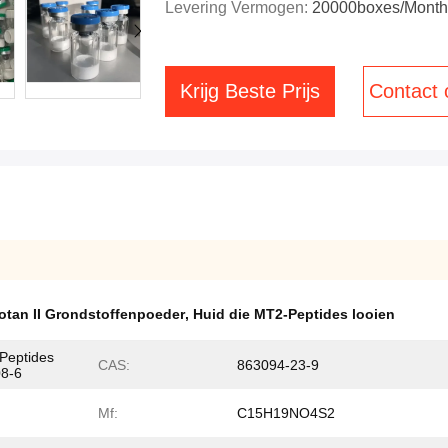
Levering Vermogen:
20000boxes/Month
Krijg Beste Prijs
Contact
otan II Grondstoffenpoeder
,
Huid die MT2-Peptides looien
Peptides
CAS:
863094-23-9
08-6
Mf:
C15H19NO4S2