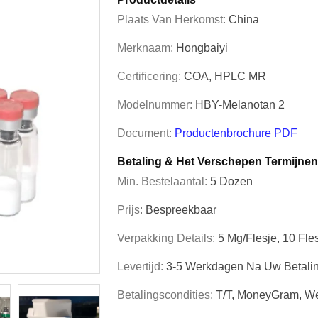
Plaats Van Herkomst:
China
Merknaam:
Hongbaiyi
Certificering:
COA, HPLC MR
Modelnummer:
HBY-Melanotan 2
Document:
Productenbrochure PDF
Betaling & Het Verschepen Termijnen
Min. Bestelaantal:
5 Dozen
Prijs:
Bespreekbaar
Verpakking Details:
5 Mg/flesje, 10 Fle
Levertijd:
3-5 Werkdagen Na Uw Betali
Betalingscondities:
T/T, MoneyGram, We