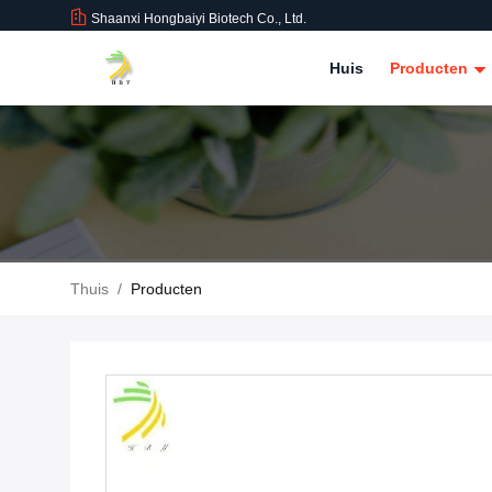
Shaanxi Hongbaiyi Biotech Co., Ltd.
Huis
Producten
Thuis
/
Producten