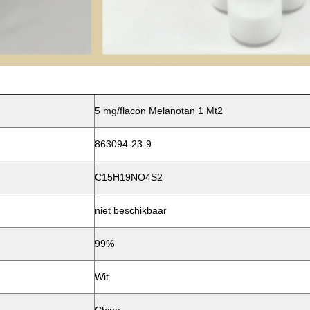
5 mg/flacon Melanotan 1 Mt2
863094-23-9
C15H19NO4S2
niet beschikbaar
99%
Wit