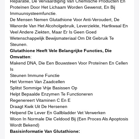
Reparatie, De Vervaardiging Van Chemische Producten En
Proteïnen Door Het Lichaam Worden Gewenst, En Bij
Immuunsysteemfunctie.
De Mensen Nemen Glutathione Voor Anti-Veroudert, De
Wanorde Van Het Alcoholgebruik, Leverziekte, Hartkwaal En
Veel Andere Ziekten, Maar Er Is Geen Goed
Wetenschappelijk Bewijsmateriaal Om Dit Gebruik Te
Steunen.
Glutathione Heeft Vele Belangrijke Functies, Die
Omvatten
:
Makend DNA, Die Een Bouwsteen Voor Proteïnen En Cellen
Is
Steunen Immune Functie
Het Vormen Van Zaadcellen
Splitst Sommige Vrije Basissen Op
Helpt Bepaalde Enzymen Te Functioneren
Regenereert Vitaminen C En E
Draagt Kwik Uit De Hersenen
Helpend De Lever En Gallbladder Vet Verwerken
Woon In Normale Die Celdood Bij (een Proces Als Apoptosis
Wordt Bekend)
Basisinformatie Van Glutathione: