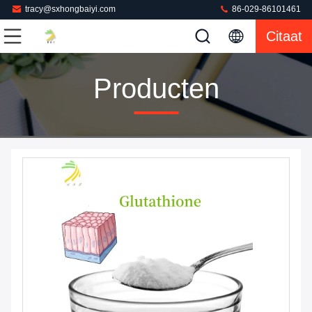
tracy@sxhongbaiyi.com
86-029-86101461
Citaat
Producten