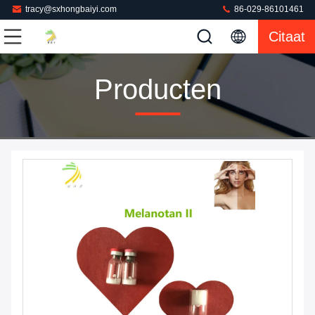
tracy@sxhongbaiyi.com
86-029-86101461
Citaat
Producten