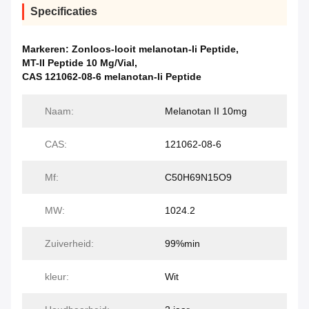
Specificaties
Markeren:
Zonloos-looit melanotan-Ii Peptide
,
MT-II Peptide 10 Mg/Vial
,
CAS 121062-08-6 melanotan-Ii Peptide
Naam:
Melanotan II 10mg
CAS:
121062-08-6
Mf:
C50H69N15O9
MW:
1024.2
Zuiverheid:
99%min
kleur:
Wit