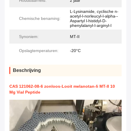
Houdbaarheid:
2 jaar
L-Lysinamide, cyclische n-
acetyl-l-norleucyl-l-alpha--
Chemische benaming:
Aspartyl l-histidyl-D-
phenylalanyl-l-arginyl-l
Synoniem:
MT-II
Opslagtemperaturen:
-20°C
Beschrijving
CAS 121062-08-6 zonloos-Looit melanotan-Ii MT-II 10
Mg Vial Peptide